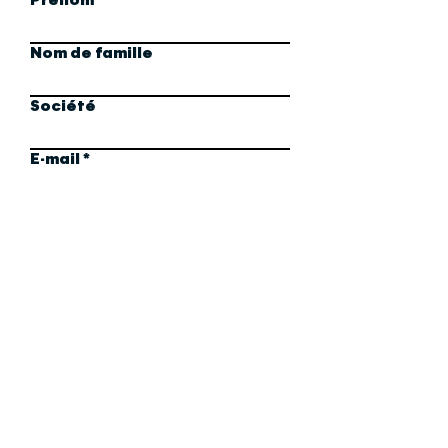
Prénom
Nom de famille
Société
E-mail
Rédigez un message
Envoyer
instagram
linkedin
merch
prints
©laurene ruimy 2022 for & ruimy design