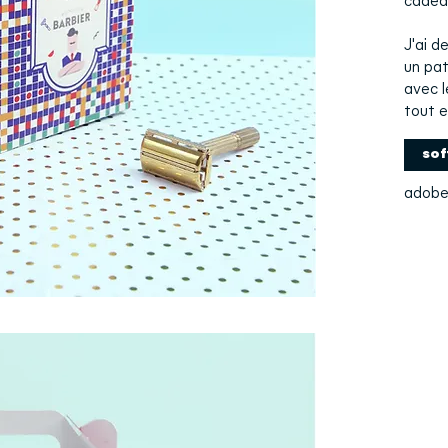
cadeau
J'ai d
un pat
avec l
tout e
sof
adobe 