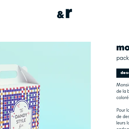
mo
pack
des
Monsie
de la 
coloré
Pour l
de de
leurs 