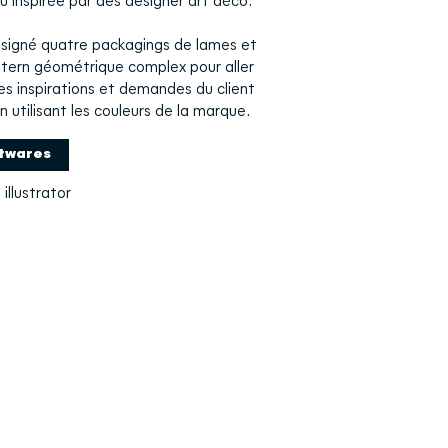
 inspirée par des designer art déco.
esigné quatre packagings de lames et
tern géométrique complex pour aller
es inspirations et demandes du client
n utilisant les couleurs de la marque.
twares
illustrator