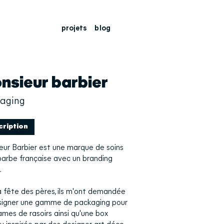
projets
blog
nsieur barbier
aging
cription
ur Barbier est une marque de soins
barbe française avec un branding
.
a fête des pères, ils m'ont demandée
signer une gamme de packaging pour
lames de rasoirs ainsi qu'une box