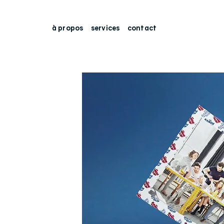
à propos
services
contact