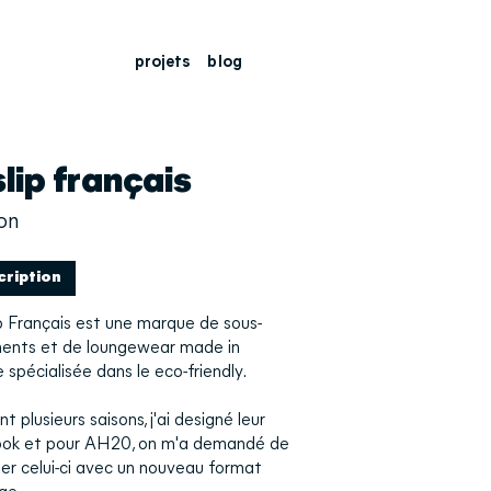
projets
blog
slip français
ion
cription
p Français est une marque de sous-
ents et de loungewear made in
 spécialisée dans le eco-friendly.
t plusieurs saisons, j'ai designé leur
ook et pour AH20, on m'a demandé de
er celui-ci avec un nouveau format