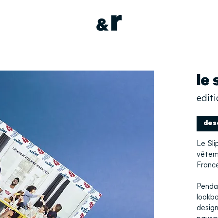
le 
edit
des
Le Sli
vêtem
France
Pendan
lookb
design