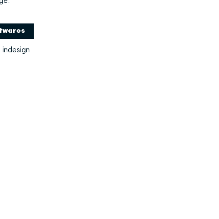
ge.
twares
 indesign