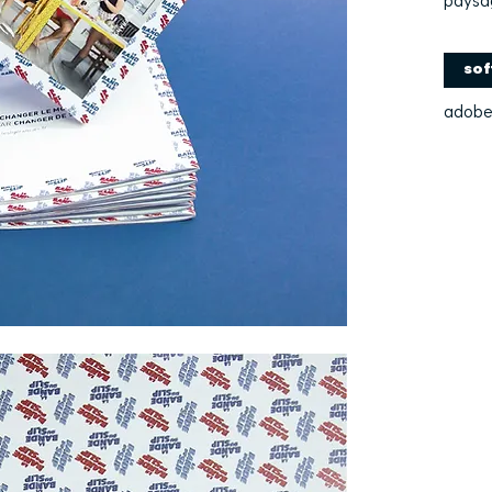
paysa
sof
adobe